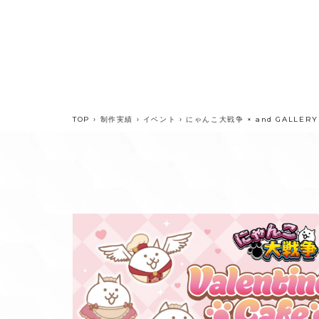
TOP
›
制作実績
›
イベント
›
にゃんこ大戦争 × and GALLERY Va