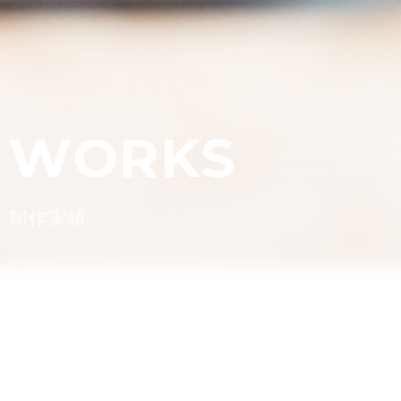
W
O
R
K
S
制
作
実
績